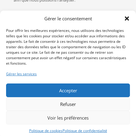
Devis
Gérer le consentement
Vous désirez connaître le prix de nos maisons ? Vous avez
Pour offrir les meilleures expériences, nous utilisons des technologies
un projet personnalisé que vous souhaitez faire estimer ?
telles que les cookies pour stocker et/ou accéder aux informations des
Vous avez un projet de rénovation ?
Contactez-nous
, nos
appareils. Le fait de consentir à ces technologies nous permettra de
devis sont gratuits !
traiter des données telles que le comportement de navigation ou les ID
uniques sur ce site. Le fait de ne pas consentir ou de retirer son
consentement peut avoir un effet négatif sur certaines caractéristiques
et fonctions.
Gérer les services
Réalisons ensemble votre projet
Accepter
Refuser
Voir les préférences
Conception par
Spécialistes WordPress
| Webmaster
IBALLISE
Politique de cookies
Politique de confidentialité