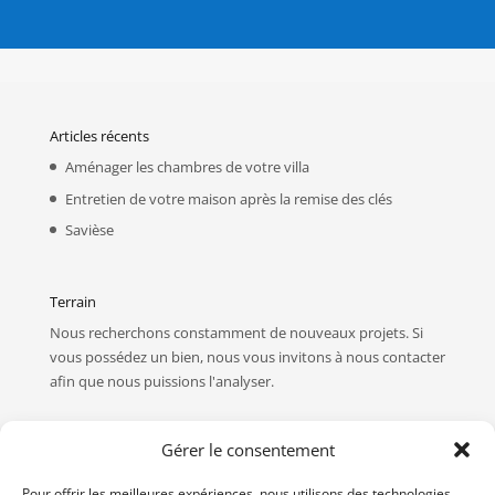
Articles récents
Aménager les chambres de votre villa
Entretien de votre maison après la remise des clés
Savièse
Terrain
Nous recherchons constamment de nouveaux projets. Si
vous possédez un bien, nous vous invitons à
nous contacter
afin que nous puissions l'analyser.
Devis
Gérer le consentement
Vous désirez connaître le prix de nos maisons ? Vous avez
Pour offrir les meilleures expériences, nous utilisons des technologies