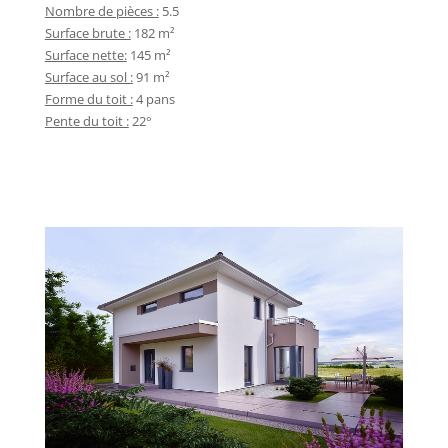
Nombre de pièces :
5.5
Surface brute :
182 m²
Surface nette:
145 m²
Surface au sol :
91 m²
Forme du toit :
4 pans
Pente du toit :
22°