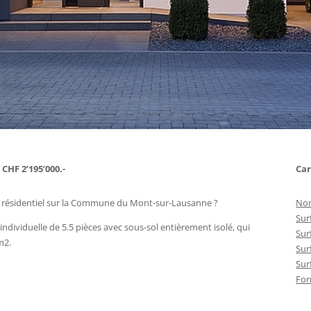
 CHF 2’195’000.-
Car
r résidentiel sur la Commune du Mont-sur-Lausanne ?
Nom
Surf
 individuelle de 5.5 pièces avec sous-sol entièrement isolé, qui
Surf
m2.
Surf
Surf
For