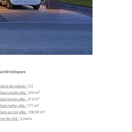
actéristiques
bre de pièces :
5.5
ace totale villa :
319 m²
ace brute villa :
213 m²
ace nette villa :
171 m²
ace au sol villa :
106.50 m²
me du toit :
2 pans