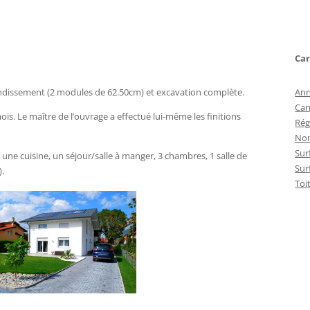
Car
randissement (2 modules de 62.50cm) et excavation complète.
Ann
Can
is. Le maître de l’ouvrage a effectué lui-même les finitions
Rég
Nom
Sur
 une cuisine, un séjour/salle à manger, 3 chambres, 1 salle de
Sur
).
Toi