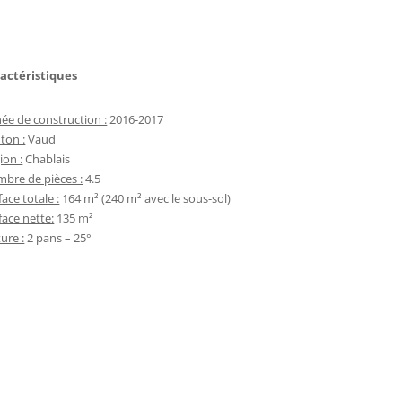
actéristiques
ée de construction :
2016-2017
ton :
Vaud
ion :
Chablais
bre de pièces :
4.5
face totale :
164 m² (240 m² avec le sous-sol)
face nette:
135 m²
ture :
2 pans – 25°