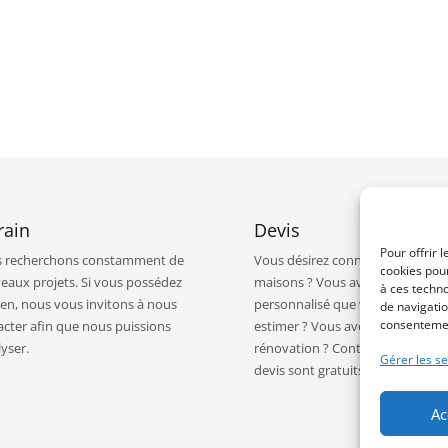
rain
Devis
Pour offrir 
 recherchons constamment de
Vous désirez connaître le prix de
cookies pour
eaux projets. Si vous possédez
maisons ? Vous avez un projet
à ces techn
ien, nous vous invitons à
nous
personnalisé que vous souhaitez 
de navigatio
consentement
acter
afin que nous puissions
estimer ? Vous avez un projet de
lyser.
rénovation ?
Contactez-nous
, no
Gérer les se
devis sont gratuits !
Ac